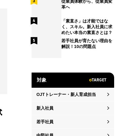
従業員体験から、従業員変
革へ
「素直さ」は才能ではな
く、スキル。新入社員に求
めたい本当の素直さとは？
若手社員が育たない理由を
解説！10の問題点
TARGET
対象
OJTトレーナー・新人育成担当
新入社員
試
若手社員
中堅社員