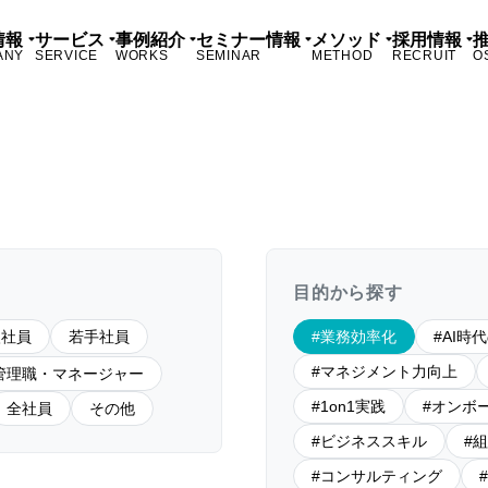
情報
サービス
事例紹介
セミナー情報
メソッド
採用情報
ANY
SERVICE
WORKS
SEMINAR
METHOD
RECRUIT
O
目的から探す
入社員
若手社員
業務効率化
AI時
マネジメント力向上
管理職・マネージャー
1on1実践
オンボ
全社員
その他
ビジネススキル
組
コンサルティング