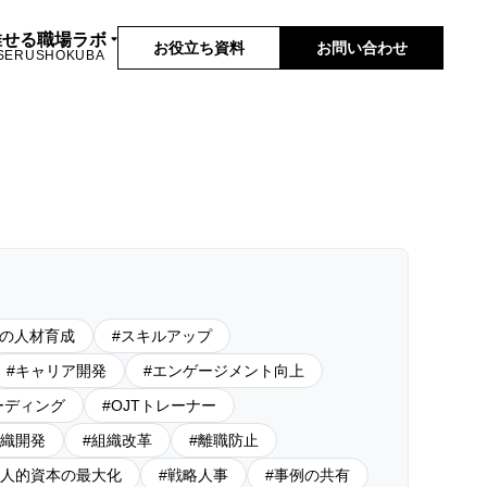
推せる職場ラボ
お役立ち資料
お問い合わせ
SERUSHOKUBA
代の人材育成
スキルアップ
キャリア開発
エンゲージメント向上
ーディング
OJTトレーナー
織開発
組織改革
離職防止
人的資本の最大化
戦略人事
事例の共有