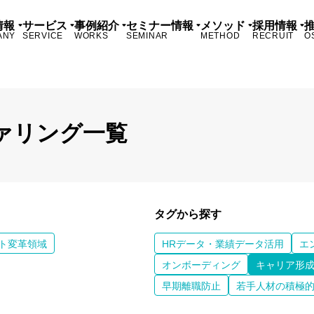
情報
サービス
事例紹介
セミナー情報
メソッド
採用情報
ANY
SERVICE
WORKS
SEMINAR
METHOD
RECRUIT
O
ァリング一覧
タグから探す
ト変革領域
HRデータ・業績データ活用
エ
オンボーディング
キャリア形
早期離職防止
若手人材の積極