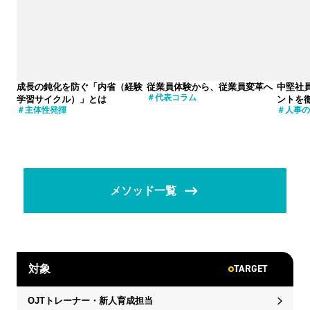
成長の鈍化を防ぐ「内省（経験
従業員体験から、従業員変革へ
中堅社
代表コラム
学習サイクル）」とは
ントを
主体性発揮
人事の
メソッド一覧
TARGET
対象
OJTトレーナー・新人育成担当