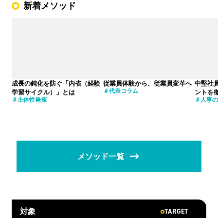
新着メソッド
成長の鈍化を防ぐ「内省（経験
従業員体験から、従業員変革へ
中堅社
代表コラム
学習サイクル）」とは
ントを
主体性発揮
人事の
メソッド一覧
TARGET
対象