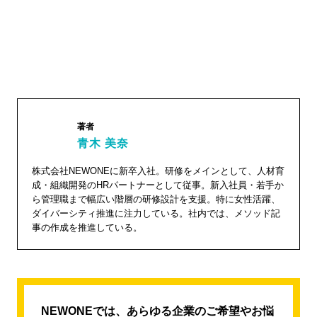
著者
青木 美奈
青木 美
株式会社NEWONEに新卒入社。研修をメインとして、人材育
成・組織開発のHRパートナーとして従事。新入社員・若手か
奈"
ら管理職まで幅広い階層の研修設計を支援。特に女性活躍、
width="1
ダイバーシティ推進に注力している。社内では、メソッド記
04"
事の作成を推進している。
height="
104">
NEWONEでは、あらゆる企業のご希望やお悩