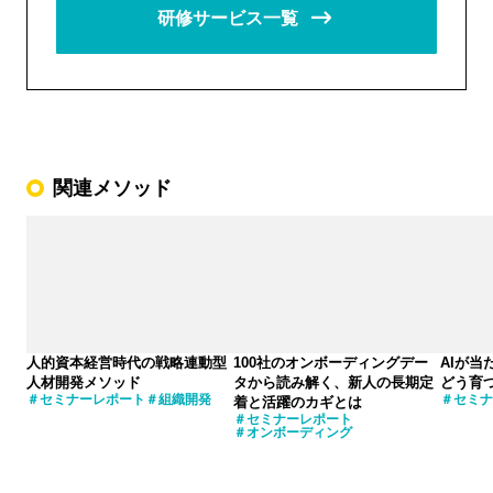
研修サービス一覧
関連メソッド
人的資本経営時代の戦略連動型
100社のオンボーディングデー
AIが
人材開発メソッド
タから読み解く、新人の長期定
どう育
セミナーレポート
組織開発
セミナ
着と活躍のカギとは
セミナーレポート
オンボーディング