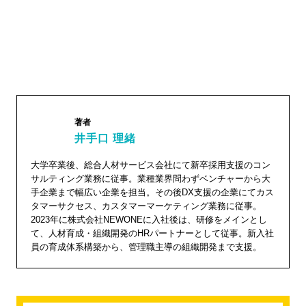
著者
井手口 理緒
井手口
大学卒業後、総合人材サービス会社にて新卒採用支援のコン
サルティング業務に従事。業種業界問わずベンチャーから大
理緒"
手企業まで幅広い企業を担当。その後DX支援の企業にてカス
width="1
タマーサクセス、カスタマーマーケティング業務に従事。
2023年に株式会社NEWONEに入社後は、研修をメインとし
04"
て、人材育成・組織開発のHRパートナーとして従事。新入社
height="
員の育成体系構築から、管理職主導の組織開発まで支援。
104">