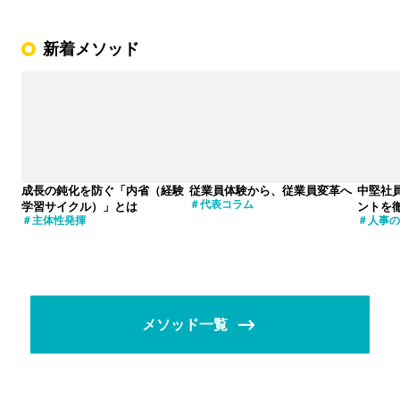
新着メソッド
成長の鈍化を防ぐ「内省（経験
従業員体験から、従業員変革へ
中堅社
代表コラム
学習サイクル）」とは
ントを
主体性発揮
人事の
メソッド一覧