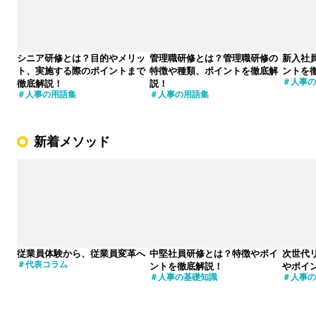
シニア研修とは？目的やメリッ
管理職研修とは？管理職研修の
新入社
ト、実施する際のポイントまで
特徴や種類、ポイントを徹底解
ントを
人事の
徹底解説！
説！
人事の用語集
人事の用語集
新着メソッド
従業員体験から、従業員変革へ
中堅社員研修とは？特徴やポイ
次世代
代表コラム
ントを徹底解説！
やポイ
人事の基礎知識
人事の