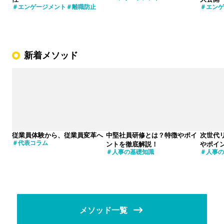
エンゲージメント
離職防止
エンゲ
新着メソッド
従業員体験から、従業員変革へ
中堅社員研修とは？特徴やポイ
次世代
代表コラム
ントを徹底解説！
やポイ
人事の基礎知識
人事の
メソッド一覧