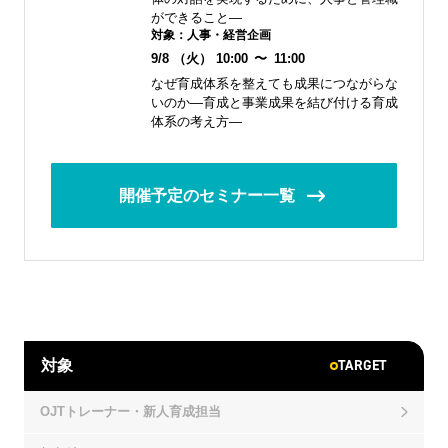
ができること―
対象：
人事・経営企画
9/8
（火）
10:00
〜
11:00
なぜ育成体系を整えても成果につながらな
いのか―育成と事業成果を結び付ける育成
体系の考え方―
開催予定のセミナー一覧
TARGET
対象
OJTトレーナー・新人育成担当