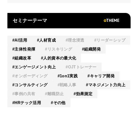
THEME
セミナーテーマ
AI活用
人材育成
理念浸透
リーダーシップ
主体性発揮
リスキリング
組織開発
組織改革
人的資本の最大化
エンゲージメント向上
OJTトレーナー
オンボーディング
1on1実践
キャリア開発
コンサルティング
戦略人事
マネジメント力向上
事例の共有
離職防止
効果測定
HRテック活用
その他