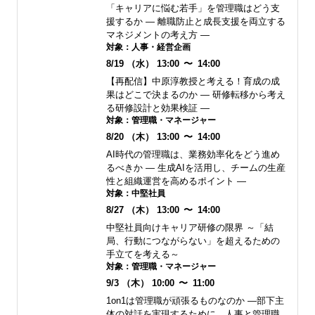
「キャリアに悩む若手」を管理職はどう支
援するか ― 離職防止と成長支援を両立する
マネジメントの考え方 ―
対象：
人事・経営企画
8/19
（水）
13:00
〜
14:00
【再配信】中原淳教授と考える！育成の成
果はどこで決まるのか ― 研修転移から考え
る研修設計と効果検証 ―
対象：
管理職・マネージャー
8/20
（木）
13:00
〜
14:00
AI時代の管理職は、業務効率化をどう進め
るべきか ― 生成AIを活用し、チームの生産
性と組織運営を高めるポイント ―
対象：
中堅社員
8/27
（木）
13:00
〜
14:00
中堅社員向けキャリア研修の限界 ～「結
局、行動につながらない」を超えるための
手立てを考える～
対象：
管理職・マネージャー
9/3
（木）
10:00
〜
11:00
1on1は管理職が頑張るものなのか ―部下主
体の対話を実現するために、人事と管理職