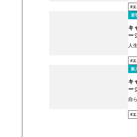
エ
若
キ
ー
人生
エ
新
キ
ー
自
エ