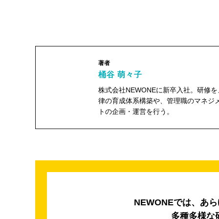
著者
桶谷 萌々子
株式会社NEWONEに新卒入社。研修
律の育成体系構築や、管理職のマネジ
トの企画・運営を行う。
桶谷 萌々子"
width="104"
height="104">
NEWONEでは、あ
多種多様な