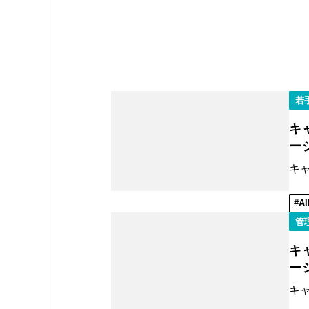
若
キ
ー
キ
A
管
キ
ー
キ