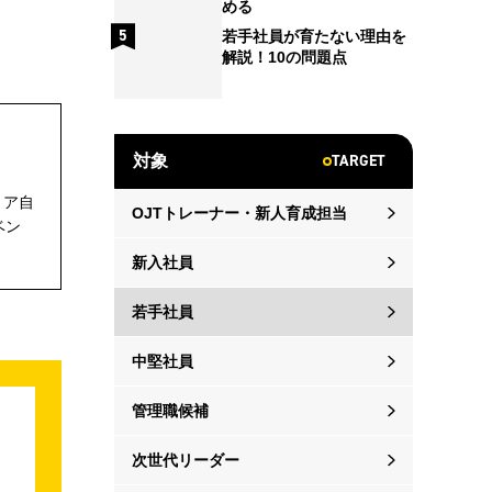
める
若手社員が育たない理由を
解説！10の問題点
TARGET
対象
リア自
OJTトレーナー・新人育成担当
ベン
新入社員
若手社員
中堅社員
管理職候補
次世代リーダー