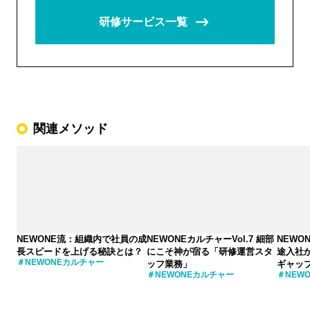
研修サービス一覧
関連メソッド
NEWONE流：組織内で社員の成
NEWONEカルチャーVol.7 細部
NEWON
長スピードを上げる秘訣とは？
にこそ神が宿る「研修運営スタ
途入社か
NEWONEカルチャー
ッフ業務」
ギャッ
NEWONEカルチャー
NEW