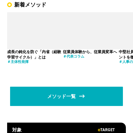
新着メソッド
成長の鈍化を防ぐ「内省（経験
従業員体験から、従業員変革へ
中堅社
代表コラム
学習サイクル）」とは
ントを
主体性発揮
人事の
メソッド一覧
TARGET
対象