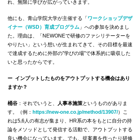
れ、無限に学びが広がっていきます。
他にも、青山学院大学が主催する「
ワークショップデザ
イナー（WSD）育成プログラム
」への参加を決めまし
た。理由は、「NEWONEで研修のファシリテーターを
やりたい」という想いが生まれてきて、その目標を最速
で達成するために外部の”学びの場”で体系的に吸収した
いと思ったからです。
ー
インプットしたものをアウトプットする機会はあり
ますか？
桶谷
：それでいうと、
人事本施策
というものがありま
す。（例：
https://new-one.co.jp/method/13907/
）こ
れは5,6人の有志が集まり、HR系の本をもとに自分の持
論をメソッドとして発信する活動で、アウトプットする
良い機会になっています。でも、提案書を作ったり研修