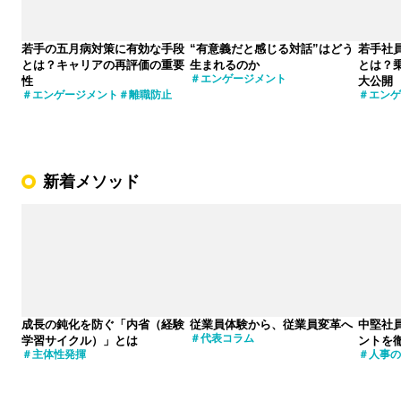
若手の五月病対策に有効な手段
“有意義だと感じる対話”はどう
若手社
とは？キャリアの再評価の重要
生まれるのか
とは？
エンゲージメント
性
大公開
エンゲージメント
離職防止
エンゲ
新着メソッド
成長の鈍化を防ぐ「内省（経験
従業員体験から、従業員変革へ
中堅社
代表コラム
学習サイクル）」とは
ントを
主体性発揮
人事の