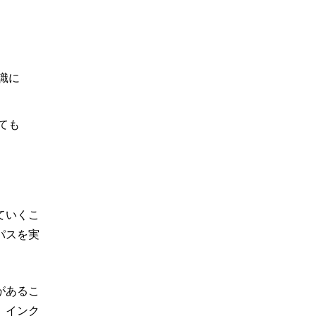
識に
ても
ていくこ
パスを実
があるこ
。インク