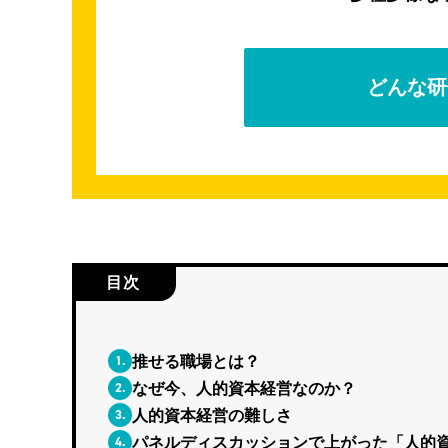
どんな研
目次
1.
推せる職場とは？
2.
なぜ今、人的資本経営なのか？
3.
人的資本経営の難しさ
4.
パネルディスカッションで上がった「人的