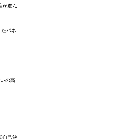
論が進ん
したパネ
がいの高
②自己決