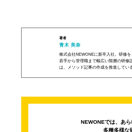
著者
青木 美奈
株式会社NEWONEに新卒入社。研修
若手から管理職まで幅広い階層の研修
は、メソッド記事の作成を推進してい
青木 美奈"
width="104"
height="104">
NEWONEでは、あ
多種多様な