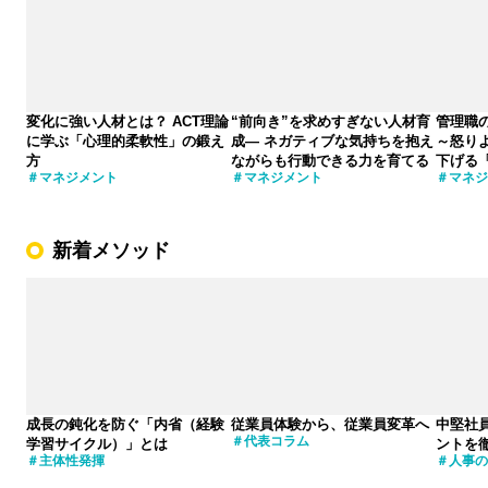
変化に強い人材とは？ ACT理論
“前向き”を求めすぎない人材育
管理職
に学ぶ「心理的柔軟性」の鍛え
成― ネガティブな気持ちを抱え
～怒り
方
ながらも行動できる力を育てる
下げる
マネジメント
マネジメント
マネジ
新着メソッド
成長の鈍化を防ぐ「内省（経験
従業員体験から、従業員変革へ
中堅社
代表コラム
学習サイクル）」とは
ントを
主体性発揮
人事の