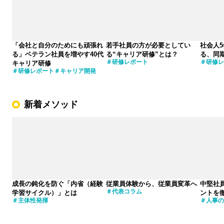
「会社と自分のためにも頑張れ
若手社員の方が必要としてい
社会人
る」ベテラン社員を増やす40代
る“キャリア研修”とは？
る、同
研修レポート
研修レ
キャリア研修
研修レポート
キャリア開発
新着メソッド
成長の鈍化を防ぐ「内省（経験
従業員体験から、従業員変革へ
中堅社
代表コラム
学習サイクル）」とは
ントを
主体性発揮
人事の