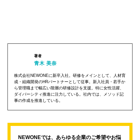
著者
青木 美奈
青木 美
株式会社NEWONEに新卒入社。研修をメインとして、人材育
成・組織開発のHRパートナーとして従事。新入社員・若手か
奈"
ら管理職まで幅広い階層の研修設計を支援。特に女性活躍、
width="1
ダイバーシティ推進に注力している。社内では、メソッド記
04"
事の作成を推進している。
height="
104">
NEWONEでは、あらゆる企業のご希望やお悩