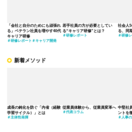
「会社と自分のためにも頑張れ
若手社員の方が必要としてい
社会人
る」ベテラン社員を増やす40代
る“キャリア研修”とは？
る、同
研修レポート
研修レ
キャリア研修
研修レポート
キャリア開発
新着メソッド
成長の鈍化を防ぐ「内省（経験
従業員体験から、従業員変革へ
中堅社
代表コラム
学習サイクル）」とは
ントを
主体性発揮
人事の