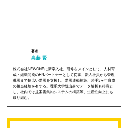
著者
高藤 賢
株式会社NEWONEに新卒入社。研修をメインとして、人材育
高藤 賢"
成・組織開発のHRパートナーとして従事。新入社員から管理
width="1
職層まで幅広い階層を支援し、階層連動施策、若手3ヶ年育成
04"
の担当経験を有する。理系大学院出身でデータ解析も得意と
し、社内では提案書集約システムの構築等、生産性向上にも
height="
取り組む。
104">