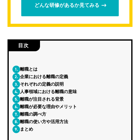
どんな研修があるか見てみる
目次
1.
離職とは
2.
企業における離職の定義
3.
それぞれの定義の説明
4.
人事領域における離職の意味
5.
離職が注目される背景
6.
離職が必要な理由やメリット
7.
離職の調べ方
8.
離職の使い方や活用方法
9.
まとめ