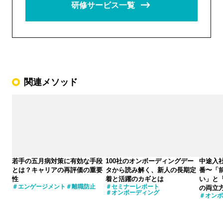
研修サービス一覧
関連メソッド
若手の五月病対策に有効な手段
100社のオンボーディングデー
中途入
とは？キャリアの再評価の重要
タから読み解く、新人の長期定
番〜「
性
着と活躍のカギとは
い」と
エンゲージメント
離職防止
セミナーレポート
の両立
オンボーディング
オンボ