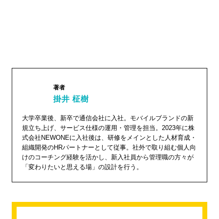
著者
掛井 柾樹
大学卒業後、新卒で通信会社に入社。モバイルブランドの新
掛井 柾
規立ち上げ、サービス仕様の運用・管理を担当。2023年に株
樹"
式会社NEWONEに入社後は、研修をメインとした人材育成・
組織開発のHRパートナーとして従事。社外で取り組む個人向
width="1
けのコーチング経験を活かし、新入社員から管理職の方々が
04"
「変わりたいと思える場」の設計を行う。
height="
104">