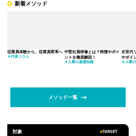
新着メソッド
従業員体験から、従業員変革へ
中堅社員研修とは？特徴やポイ
次世代
代表コラム
ントを徹底解説！
やポイ
人事の基礎知識
人事の
メソッド一覧
TARGET
対象