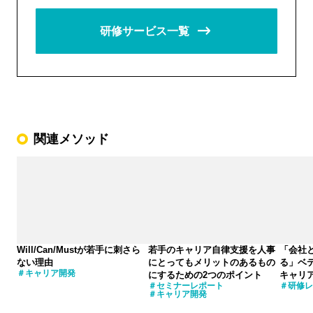
研修サービス一覧
関連メソッド
Will/Can/Mustが若手に刺さら
若手のキャリア自律支援を人事
「会社
ない理由
にとってもメリットのあるもの
る」ベ
キャリア開発
にするための2つのポイント
キャリ
セミナーレポート
研修レ
キャリア開発