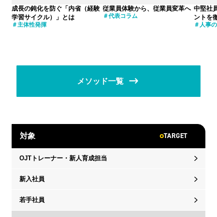
成長の鈍化を防ぐ「内省（経験
従業員体験から、従業員変革へ
中堅社
代表コラム
学習サイクル）」とは
ントを
主体性発揮
人事の
メソッド一覧
TARGET
対象
OJTトレーナー・新人育成担当
新入社員
若手社員