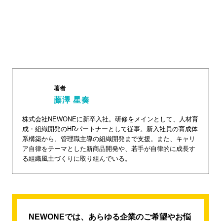
著者
藤澤 星奏
株式会社NEWONEに新卒入社。研修をメインとして、人材育
藤澤 星
成・組織開発のHRパートナーとして従事。新入社員の育成体
奏"
系構築から、管理職主導の組織開発まで支援。また、キャリ
width="1
ア自律をテーマとした新商品開発や、若手が自律的に成長す
る組織風土づくりに取り組んでいる。
04"
height="
104">
NEWONEでは、あらゆる企業のご希望やお悩