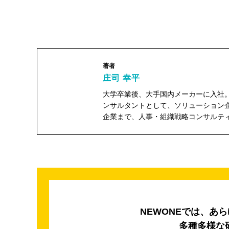
著者
庄司 幸平
大学卒業後、大手国内メーカーに入社。
ンサルタントとして、ソリューション企
企業まで、人事・組織戦略コンサルテ
庄司 幸平"
width="104"
height="104">
NEWONEでは、あ
多種多様な