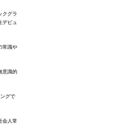
ックグラ
生デビュ
の常識や
無意識的
ミングで
社会人常