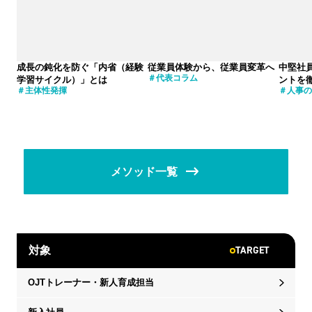
成長の鈍化を防ぐ「内省（経験
従業員体験から、従業員変革へ
中堅社
代表コラム
学習サイクル）」とは
ントを
主体性発揮
人事の
メソッド一覧
TARGET
対象
OJTトレーナー・新人育成担当