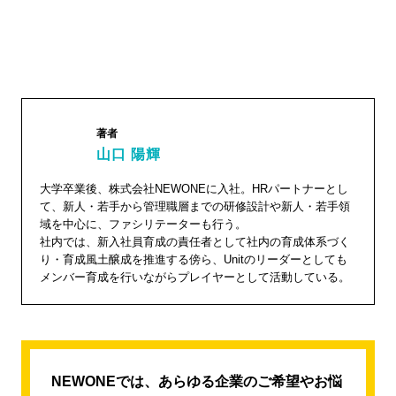
著者
山口 陽輝
大学卒業後、株式会社NEWONEに入社。HRパートナーとし
山口 陽
て、新人・若手から管理職層までの研修設計や新人・若手領
輝"
域を中心に、ファシリテーターも行う。
width="1
社内では、新入社員育成の責任者として社内の育成体系づく
り・育成風土醸成を推進する傍ら、Unitのリーダーとしても
04"
メンバー育成を行いながらプレイヤーとして活動している。
height="
104">
NEWONEでは、あらゆる企業のご希望やお悩