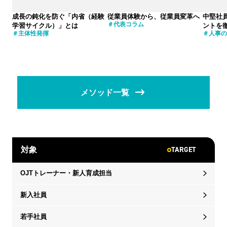
成長の鈍化を防ぐ「内省（経験
従業員体験から、従業員変革へ
中堅社
代表コラム
学習サイクル）」とは
ントを
主体性発揮
人事の
メソッド一覧
TARGET
対象
OJTトレーナー・新人育成担当
新入社員
若手社員